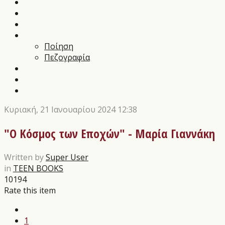
Music News
Διαγωνισμοί Τεχνών
Αρθρα
Αποστάγματα
Ποίηση
Πεζογραφία
Εικαστικά
Θέατρο
Οι εκδόσεις μας
Κυριακή, 21 Ιανουαρίου 2024 12:38
"Ο Κόσμος των Εποχών" - Μαρία Γιαννάκη
Written by
Super User
in
TEEN BOOKS
10194
Rate this item
1