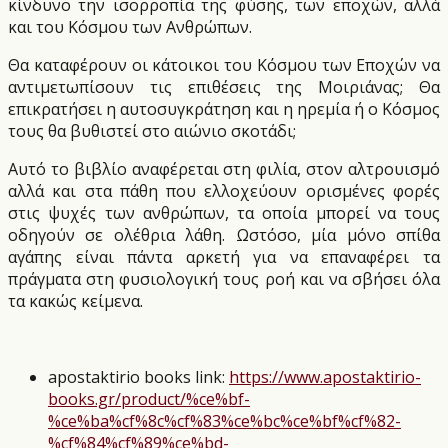
κίνδυνο την ισορροπία της φύσης, των εποχών, αλλά
και του Κόσμου των Ανθρώπων.
Θα καταφέρουν οι κάτοικοι του Κόσμου των Εποχών να
αντιμετωπίσουν τις επιθέσεις της Μοιριάνας; Θα
επικρατήσει η αυτοσυγκράτηση και η ηρεμία ή ο Κόσμος
τους θα βυθιστεί στο αιώνιο σκοτάδι;
Αυτό το βιβλίο αναφέρεται στη φιλία, στον αλτρουισμό
αλλά και στα πάθη που ελλοχεύουν ορισμένες φορές
στις ψυχές των ανθρώπων, τα οποία μπορεί να τους
οδηγούν σε ολέθρια λάθη. Ωστόσο, μία μόνο σπίθα
αγάπης είναι πάντα αρκετή για να επαναφέρει τα
πράγματα στη φυσιολογική τους ροή και να σβήσει όλα
τα κακώς κείμενα.
apostaktirio books link:
https://www.apostaktirio-
books.gr/product/%ce%bf-
%ce%ba%cf%8c%cf%83%ce%bc%ce%bf%cf%82-
%cf%84%cf%89%ce%bd-