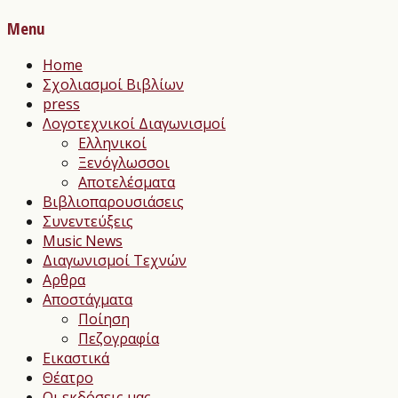
Menu
Home
Σχολιασμοί Βιβλίων
press
Λογοτεχνικοί Διαγωνισμοί
Ελληνικοί
Ξενόγλωσσοι
Αποτελέσματα
Βιβλιοπαρουσιάσεις
Συνεντεύξεις
Music News
Διαγωνισμοί Τεχνών
Αρθρα
Αποστάγματα
Ποίηση
Πεζογραφία
Εικαστικά
Θέατρο
Οι εκδόσεις μας