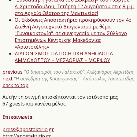
Α. Χριστοδούλου, Τετάρτη 12 Αυγούστου στις 8 μ.μ.
στο Αρχαίο Θέατρο της Μαντινείας!
Οι Εκδόσεις Αποστακτήριο προκηρύσσουν τον 4ο
Διεθνή Λογοτεχνικό Διαγωνισμό με θέμα:
"Γυναικοκτονία", σε συνεργασία με τον Σύλλογο
Επιστημόνων Κεντρικής Μακεδονίας
«Αριστοτέλης»
ΔΙΑΓΩΝΙΣΜΟΣ ΓΙΑ ΠΟΙΗΤΙΚΗ ΑΝΘΟΛΟΓΙΑ
ΑΜΜΟΧΩΣΤΟΥ – ΜΕΣΑΟΡΙΑΣ – ΜΟΡΦΟΥ
previous
"Ο θησαυρός του Γαλακτού", Αλέξανδρος Ακριτίδης
next
"Η συνεδρία της Κοσμογονίας" - Απόστολος Τσαντεκίδης
back to top
Αυτήν τη στιγμή επισκέπτονται τον ιστότοπό μας
67 guests και κανένα μέλος
Επικοινωνία
press@apostaktirio.gr
http://apostaktirio.gr