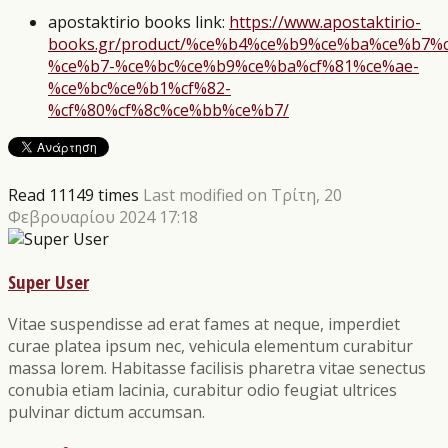
apostaktirio books link:
https://www.apostaktirio-
books.gr/product/%ce%b4%ce%b9%ce%ba%ce%b7%
%ce%b7-%ce%bc%ce%b9%ce%ba%cf%81%ce%ae-
%ce%bc%ce%b1%cf%82-
%cf%80%cf%8c%ce%bb%ce%b7/
Read 11149 times
Last modified on Τρίτη, 20
Φεβρουαρίου 2024 17:18
Super User
Vitae suspendisse ad erat fames at neque, imperdiet
curae platea ipsum nec, vehicula elementum curabitur
massa lorem. Habitasse facilisis pharetra vitae senectus
conubia etiam lacinia, curabitur odio feugiat ultrices
pulvinar dictum accumsan.