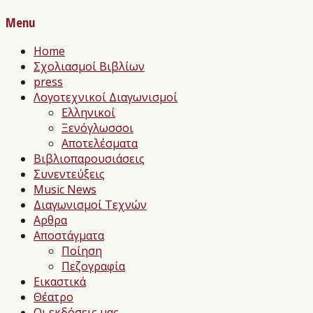
Menu
Home
Σχολιασμοί Βιβλίων
press
Λογοτεχνικοί Διαγωνισμοί
Ελληνικοί
Ξενόγλωσσοι
Αποτελέσματα
Βιβλιοπαρουσιάσεις
Συνεντεύξεις
Music News
Διαγωνισμοί Τεχνών
Αρθρα
Αποστάγματα
Ποίηση
Πεζογραφία
Εικαστικά
Θέατρο
Οι εκδόσεις μας