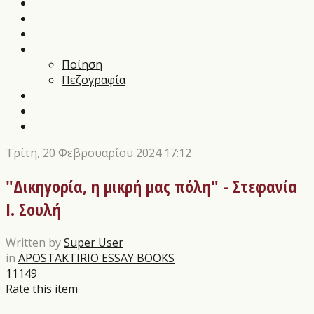
Music News
Διαγωνισμοί Τεχνών
Αρθρα
Αποστάγματα
Ποίηση
Πεζογραφία
Εικαστικά
Θέατρο
Οι εκδόσεις μας
Τρίτη, 20 Φεβρουαρίου 2024 17:12
"Δικηγορία, η μικρή μας πόλη" - Στεφανία
Ι. Σουλή
Written by
Super User
in
APOSTAKTIRIO ESSAY BOOKS
11149
Rate this item