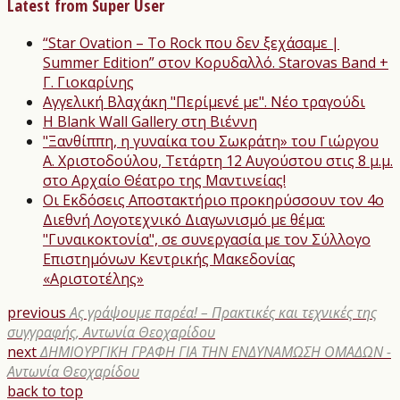
Latest from Super User
“Star Ovation – Το Rock που δεν ξεχάσαμε |
Summer Edition” στον Κορυδαλλό. Starovas Band +
Γ. Γιοκαρίνης
Αγγελική Βλαχάκη "Περίμενέ με". Νέο τραγούδι
Η Blank Wall Gallery στη Βιέννη
"Ξανθίππη, η γυναίκα του Σωκράτη» του Γιώργου
Α. Χριστοδούλου, Τετάρτη 12 Αυγούστου στις 8 μ.μ.
στο Αρχαίο Θέατρο της Μαντινείας!
Οι Εκδόσεις Αποστακτήριο προκηρύσσουν τον 4ο
Διεθνή Λογοτεχνικό Διαγωνισμό με θέμα:
"Γυναικοκτονία", σε συνεργασία με τον Σύλλογο
Επιστημόνων Κεντρικής Μακεδονίας
«Αριστοτέλης»
previous
Ας γράψουμε παρέα! – Πρακτικές και τεχνικές της
συγγραφής, Αντωνία Θεοχαρίδου
next
ΔΗΜΙΟΥΡΓΙΚΗ ΓΡΑΦΗ ΓΙΑ ΤΗΝ ΕΝΔΥΝΑΜΩΣΗ ΟΜΑΔΩΝ -
Αντωνία Θεοχαρίδου
back to top