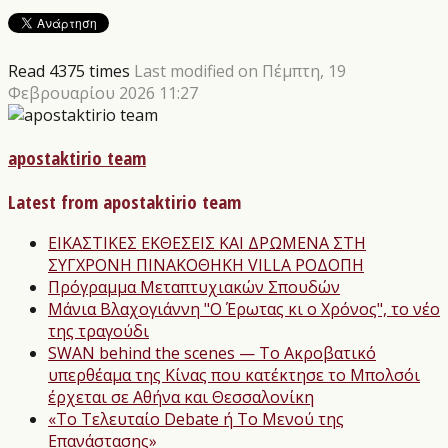
Read 4375 times
Last modified on Πέμπτη, 19
Φεβρουαρίου 2026 11:27
apostaktirio team
Latest from apostaktirio team
ΕΙΚΑΣΤΙΚΕΣ ΕΚΘΕΣΕΙΣ ΚΑΙ ΔΡΩΜΕΝΑ ΣΤΗ
ΣΥΓΧΡΟΝΗ ΠΙΝΑΚΟΘΗΚΗ VILLA ΡΟΔΟΠΗ
Πρόγραμμα Μεταπτυχιακών Σπουδών
Μάνια Βλαχογιάννη "Ο Έρωτας κι ο Χρόνος", το νέο
της τραγούδι
SWAN behind the scenes — Το Ακροβατικό
υπερθέαμα της Κίνας που κατέκτησε το Μπολσόι
έρχεται σε Αθήνα και Θεσσαλονίκη
«Το Τελευταίο Debate ή Το Μενού της
Επανάστασης»