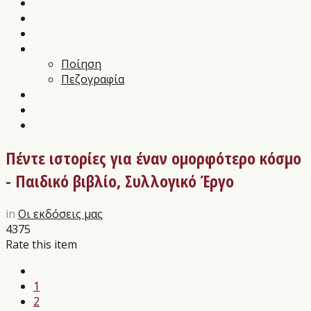
Music News
Διαγωνισμοί Τεχνών
Αρθρα
Αποστάγματα
Ποίηση
Πεζογραφία
Εικαστικά
Θέατρο
Οι εκδόσεις μας
Πέντε ιστορίες για έναν ομορφότερο κόσμο
- Παιδικό βιβλίο, Συλλογικό Έργο
in
Οι εκδόσεις μας
4375
Rate this item
1
2