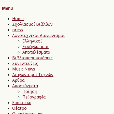
Menu
Home
Σχολιασμοί Βιβλίων
press
Λογοτεχνικοί Διαγωνισμοί
Ελληνικοί
Ξενόγλωσσοι
Αποτελέσματα
Βιβλιοπαρουσιάσεις
Συνεντεύξεις
Music News
Διαγωνισμοί Τεχνών
Αρθρα
Αποστάγματα
Ποίηση
Πεζογραφία
Εικαστικά
Θέατρο
Οι εκδόσεις μας