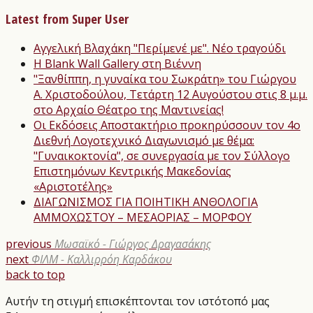
Latest from Super User
Αγγελική Βλαχάκη "Περίμενέ με". Νέο τραγούδι
Η Blank Wall Gallery στη Βιέννη
"Ξανθίππη, η γυναίκα του Σωκράτη» του Γιώργου
Α. Χριστοδούλου, Τετάρτη 12 Αυγούστου στις 8 μ.μ.
στο Αρχαίο Θέατρο της Μαντινείας!
Οι Εκδόσεις Αποστακτήριο προκηρύσσουν τον 4ο
Διεθνή Λογοτεχνικό Διαγωνισμό με θέμα:
"Γυναικοκτονία", σε συνεργασία με τον Σύλλογο
Επιστημόνων Κεντρικής Μακεδονίας
«Αριστοτέλης»
ΔΙΑΓΩΝΙΣΜΟΣ ΓΙΑ ΠΟΙΗΤΙΚΗ ΑΝΘΟΛΟΓΙΑ
ΑΜΜΟΧΩΣΤΟΥ – ΜΕΣΑΟΡΙΑΣ – ΜΟΡΦΟΥ
previous
Μωσαϊκό - Γιώργος Δραγασάκης
next
ΦΙΛΜ - Καλλιρρόη Καρδάκου
back to top
Αυτήν τη στιγμή επισκέπτονται τον ιστότοπό μας