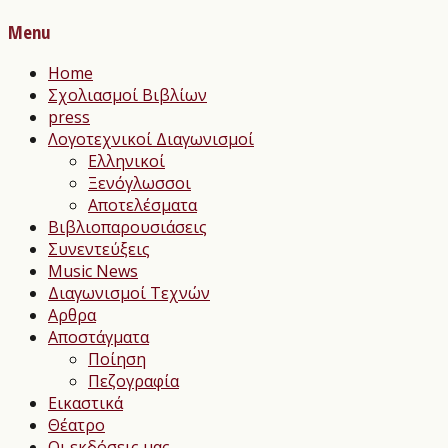
Menu
Home
Σχολιασμοί Βιβλίων
press
Λογοτεχνικοί Διαγωνισμοί
Ελληνικοί
Ξενόγλωσσοι
Αποτελέσματα
Βιβλιοπαρουσιάσεις
Συνεντεύξεις
Music News
Διαγωνισμοί Τεχνών
Αρθρα
Αποστάγματα
Ποίηση
Πεζογραφία
Εικαστικά
Θέατρο
Οι εκδόσεις μας