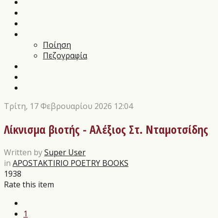
Music News
Διαγωνισμοί Τεχνών
Αρθρα
Αποστάγματα
Ποίηση
Πεζογραφία
Εικαστικά
Θέατρο
Οι εκδόσεις μας
Τρίτη, 17 Φεβρουαρίου 2026 12:04
Λίκνισμα βιοτής - Αλέξιος Στ. Νταμοτσίδης
Written by
Super User
in
APOSTAKTIRIO POETRY BOOKS
1938
Rate this item
1