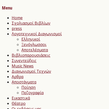
Menu
Home
Σχολιασμοί Βιβλίων
press
Λογοτεχνικοί Διαγωνισμοί
Ελληνικοί
Ξενόγλωσσοι
Αποτελέσματα
Βιβλιοπαρουσιάσεις
Συνεντεύξεις
Music News
Διαγωνισμοί Τεχνών
Αρθρα
Αποστάγματα
Ποίηση
Πεζογραφία
Εικαστικά
Θέατρο
Οι εκδόσεις μας