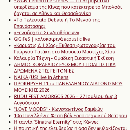
SWAN behind the scenes — Το Ακροβατικό
υπερθέαμα της Κίνας που κατέκτησε το Μπολσόι
έρχεται σε Αθήνα και Θεσσαλονίκη
«Το Τελευταίο Debate ή Το Μενού της
Επανάστασης»
«Ξενοδοχείο ΣυνΑισθήσεων»
GiGiFeS | καλοκαιρινά acoustic live
«Καρυάτις Δ | Χίος» Έκθεση φωτογραφίας του
Γιώργου Τατάκη στο Μουσείο Μαστίχας Χίου
Καλαυρία Τέχνη - Ομαδική Εικαστική Έκθεση
ΔΗΜΟΣ ΚΟΡΔΕΛΙΟΥ ΕΥΟΣΜΟΥ | ΠΟΛΙΤΙΣΤΙΚΑ
ΔΡΩΜΕΝΑ ΣΤΙΣ ΓΕΙΤΟΝΙΕΣ
NAΪKA (US) live in Athens
ΠΡΟΚΗΡΥΞΗ 11ου ΠΑΝΕΛΛΗΝΙΟΥ ΔΙΑΓΩΝΙΣΜΟΥ
ΜΟΥΣΙΚΗΣ 2026
RUDU FEST AMORGOS 2026 – 27 Ιουλίου έως 3
Αυγούστου
"LOVE MOODS" - Κωνσταντίνος Σαμψών
10ο Πανελλήνιο Φεστιβάλ Ερασιτεχνικού Θεάτρου
Η ταινία “Sinatra! Eternity” στις Κάννες
Η ποιητική της ελευθερίας ή όσα δεν φυλακίζονται