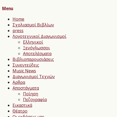
Menu
Home
Σχολιασμοί Βιβλίων
press
Λογοτεχνικοί Διαγωνισμοί
Ελληνικοί
Ξενόγλωσσοι
Αποτελέσματα
Βιβλιοπαρουσιάσεις
Συνεντεύξεις
Music News
Διαγωνισμοί Τεχνών
Αρθρα
Αποστάγματα
Ποίηση
Πεζογραφία
Εικαστικά
Θέατρο
Οι εκδόσεις μας