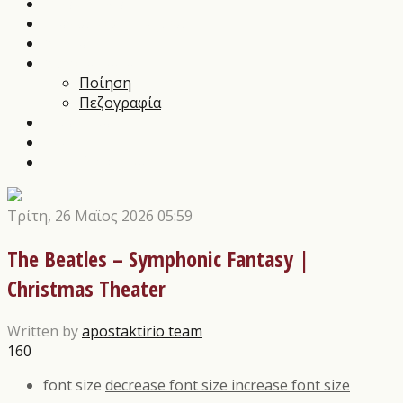
Music News
Διαγωνισμοί Τεχνών
Αρθρα
Αποστάγματα
Ποίηση
Πεζογραφία
Εικαστικά
Θέατρο
Οι εκδόσεις μας
Τρίτη, 26 Μαϊος 2026 05:59
The Beatles – Symphonic Fantasy |
Christmas Theater
Written by
apostaktirio team
160
font size
decrease font size
increase font size